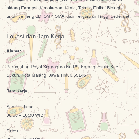
bidang Farmasi, Kedokteran, Kimia, Teknik, Fisika, Biologi,
untuk Jenjang SD, SMP, SMA, dan Perguruan Tinggi Sederajat.
Lokasi dan Jam Kerja
Alamat
Perumahan Royal Siguragura No R9, Karangbesuki, Kec.
Sukun, Kota Malang, Jawa Timur, 65146
Jam Kerja
Senin – Jumat :
08:00 – 16:30 WIB
Sabtu :