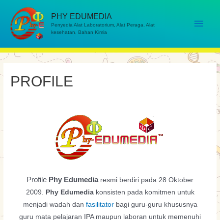
PHY EDUMEDIA
Penyedia Alat Laboratorium, Alat Peraga, Alat
kesehatan, Bahan Kimia
PROFILE
Profile
Phy Edumedia
resmi berdiri pada 28 Oktober
2009.
Phy Edumedia
konsisten pada komitmen untuk
menjadi wadah dan
fasilitator
bagi guru-guru khususnya
guru mata pelajaran IPA maupun laboran untuk memenuhi