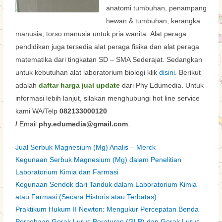
anatomi
tumbuhan
,
penampang
hewan & tumbuhan,
kerangka
manusia
,
torso manusia untuk pria wanita.
Alat peraga
pendidikan juga tersedia alat peraga fisika dan alat peraga
matematika dari tingkatan SD – SMA Sederajat. Sedangkan
untuk kebutuhan alat laboratorium biologi klik
.
Berikut
disini
adalah
daftar harga jual update
dari Phy Edumedia. Untuk
informasi lebih lanjut, silakan menghubungi hot line service
kami WA/Telp
082133000120
/
Email
phy.edumedia@gmail.com
.
Jual Serbuk Magnesium (Mg) Analis – Merck
Kegunaan Serbuk Magnesium (Mg) dalam Penelitian
Laboratorium Kimia dan Farmasi
Kegunaan Sendok dari Tanduk dalam Laboratorium Kimia
atau Farmasi (Secara Historis atau Terbatas)
Praktikum Hukum II Newton: Mengukur Percepatan Benda
Percobaan Gerak Lurus Beraturan (GLB) dan Gerak Lurus