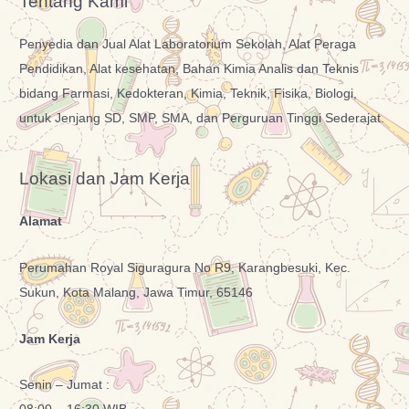
Tentang Kami
Penyedia dan Jual Alat Laboratorium Sekolah, Alat Peraga
Pendidikan, Alat kesehatan, Bahan Kimia Analis dan Teknis
bidang Farmasi, Kedokteran, Kimia, Teknik, Fisika, Biologi,
untuk Jenjang SD, SMP, SMA, dan Perguruan Tinggi Sederajat.
Lokasi dan Jam Kerja
Alamat
Perumahan Royal Siguragura No R9, Karangbesuki, Kec.
Sukun, Kota Malang, Jawa Timur, 65146
Jam Kerja
Senin – Jumat :