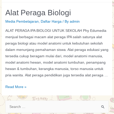
Dunia
Alat Peraga Biologi
dan
Indonesia
Media Pembelajaran
,
Daftar Harga
/ By
admin
ALAT PERAGA IPA BIOLOGI UNTUK SEKOLAH Phy Edumedia
menjual berbagai macam alat peraga IPA salah satunya alat
peraga biologi atau model anatomi untuk kebutuhan sekolah
dalam menunjang pemahaman siswa. Alat peraga edukasi yang
tersedia cukup beragam mulai dari, model anatomi manusia,
model anatomi hewan, model anatomi tumbuhan, penampang
hewan & tumbuhan, kerangka manusia, torso manusia untuk
pria wanita. Alat peraga pendidikan juga tersedia alat peraga …
Alat
Read More »
Peraga
Biologi
S
e