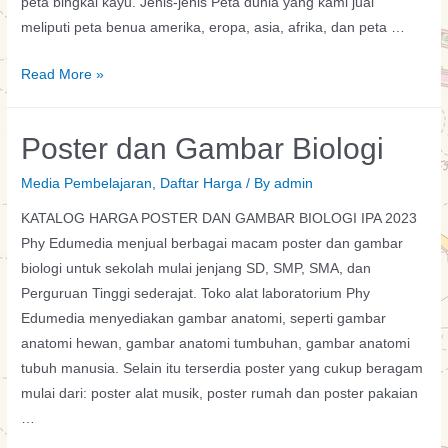
peta bingkai kayu. Jenis-jenis Peta dunia yang kami jual
meliputi peta benua amerika, eropa, asia, afrika, dan peta …
Peta
Read More »
Dunia
dan
Poster dan Gambar Biologi
Indonesia
Media Pembelajaran
,
Daftar Harga
/ By
admin
KATALOG HARGA POSTER DAN GAMBAR BIOLOGI IPA 2023
Phy Edumedia menjual berbagai macam poster dan gambar
biologi untuk sekolah mulai jenjang SD, SMP, SMA, dan
Perguruan Tinggi sederajat. Toko alat laboratorium Phy
Edumedia menyediakan gambar anatomi, seperti gambar
anatomi hewan, gambar anatomi tumbuhan, gambar anatomi
tubuh manusia. Selain itu terserdia poster yang cukup beragam
mulai dari: poster alat musik, poster rumah dan poster pakaian
…