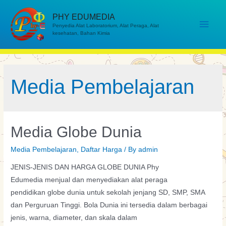
Skip
PHY EDUMEDIA
to
Main
Penyedia Alat Laboratorium, Alat Peraga, Alat
content
kesehatan, Bahan Kimia
Men
Media Pembelajaran
Media Globe Dunia
Media Pembelajaran
,
Daftar Harga
/ By
admin
JENIS-JENIS DAN HARGA GLOBE DUNIA Phy
Edumedia menjual dan menyediakan alat peraga
pendidikan globe dunia untuk sekolah jenjang SD, SMP, SMA
dan Perguruan Tinggi. Bola Dunia ini tersedia dalam berbagai
jenis, warna, diameter, dan skala dalam